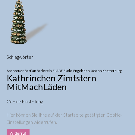
Schlagwörter
Abenteuer
Bastian Backstein
FLADE
Flade-Engelchen
Johann Knatterburg
Kathrinchen Zimtstern
MitMachLäden
Cookie Einstellung
Hier können Sie Ihre auf der Startseite getätigten Cookie-
Einstellungen widerrufen.
Widerruf