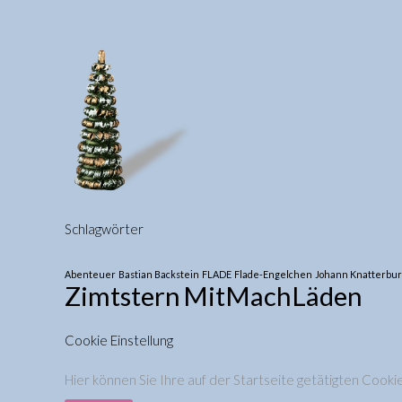
Schlagwörter
Abenteuer
Bastian Backstein
FLADE
Flade-Engelchen
Johann Knatterbu
Zimtstern
MitMachLäden
Cookie Einstellung
Hier können Sie Ihre auf der Startseite getätigten Cooki