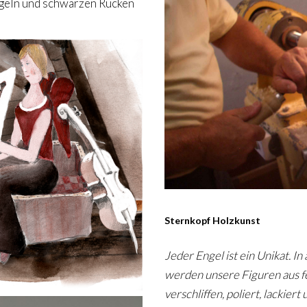
lügeln und schwarzen Rücken
Sternkopf Holzkunst
Jeder Engel ist ein Unikat. I
werden unsere Figuren aus f
verschliffen, poliert, lackie