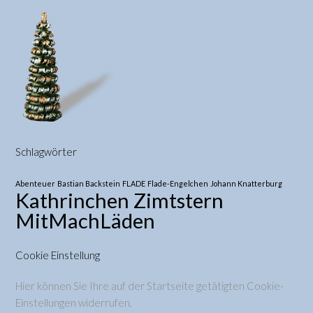
Schlagwörter
Abenteuer
Bastian Backstein
FLADE
Flade-Engelchen
Johann Knatterburg
Kathrinchen Zimtstern
MitMachLäden
Cookie Einstellung
Hier können Sie Ihre auf der Startseite getätigten Cookie-
Einstellungen widerrufen.