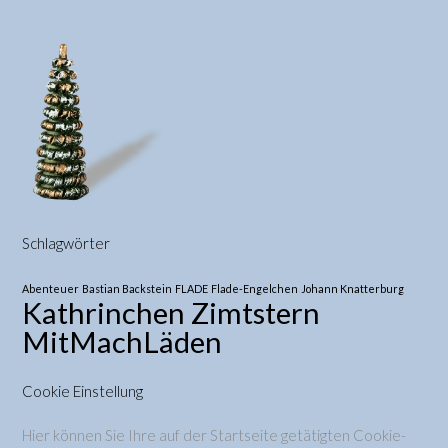
Schlagwörter
Abenteuer
Bastian Backstein
FLADE
Flade-Engelchen
Johann Knatterburg
Kathrinchen Zimtstern
MitMachLäden
Cookie Einstellung
Hier können Sie Ihre auf der Startseite getätigten Cookie-