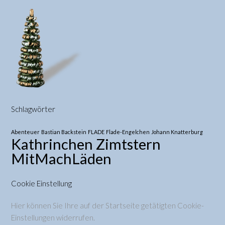
Schlagwörter
Abenteuer
Bastian Backstein
FLADE
Flade-Engelchen
Johann Knatterburg
Kathrinchen Zimtstern
MitMachLäden
Cookie Einstellung
Hier können Sie Ihre auf der Startseite getätigten Cookie-
Einstellungen widerrufen.