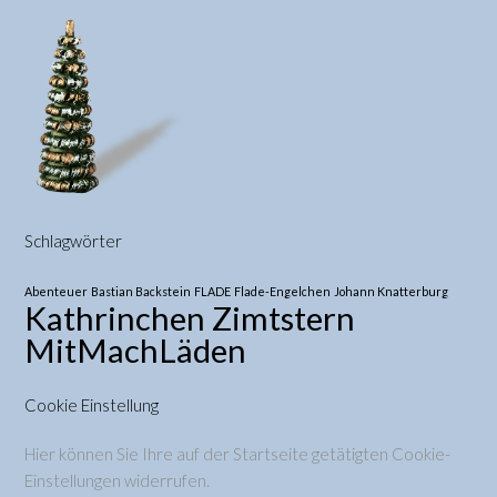
Schlagwörter
Abenteuer
Bastian Backstein
FLADE
Flade-Engelchen
Johann Knatterburg
Kathrinchen Zimtstern
MitMachLäden
Cookie Einstellung
Hier können Sie Ihre auf der Startseite getätigten Cookie-
Einstellungen widerrufen.