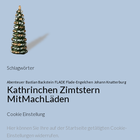
Schlagwörter
Abenteuer
Bastian Backstein
FLADE
Flade-Engelchen
Johann Knatterburg
Kathrinchen Zimtstern
MitMachLäden
Cookie Einstellung
Hier können Sie Ihre auf der Startseite getätigten Cookie-
Einstellungen widerrufen.