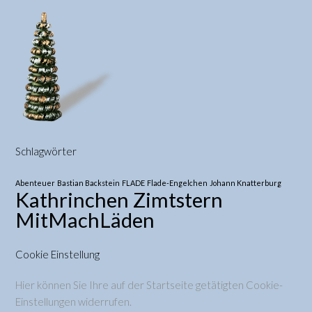
Schlagwörter
Abenteuer
Bastian Backstein
FLADE
Flade-Engelchen
Johann Knatterburg
Kathrinchen Zimtstern
MitMachLäden
Cookie Einstellung
Hier können Sie Ihre auf der Startseite getätigten Cookie-
Einstellungen widerrufen.