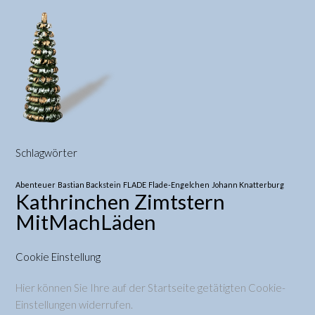
Schlagwörter
Abenteuer
Bastian Backstein
FLADE
Flade-Engelchen
Johann Knatterburg
Kathrinchen Zimtstern
MitMachLäden
Cookie Einstellung
Hier können Sie Ihre auf der Startseite getätigten Cookie-
Einstellungen widerrufen.