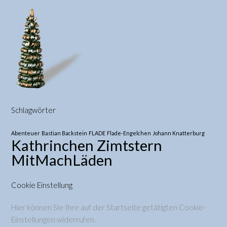
Schlagwörter
Abenteuer
Bastian Backstein
FLADE
Flade-Engelchen
Johann Knatterburg
Kathrinchen Zimtstern
MitMachLäden
Cookie Einstellung
Hier können Sie Ihre auf der Startseite getätigten Cookie-
Einstellungen widerrufen.