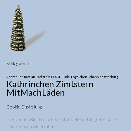
Schlagwörter
Abenteuer
Bastian Backstein
FLADE
Flade-Engelchen
Johann Knatterburg
Kathrinchen Zimtstern
MitMachLäden
Cookie Einstellung
Hier können Sie Ihre auf der Startseite getätigten Cookie-
Einstellungen widerrufen.